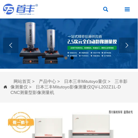




网站首页
>
产品中心
>
日本三丰Mitutoyo量仪
>
三丰影
像测量仪
>
日本三丰Mitutoyo影像测量仪QV-L202Z1L-D

CNC测量型影像测量机