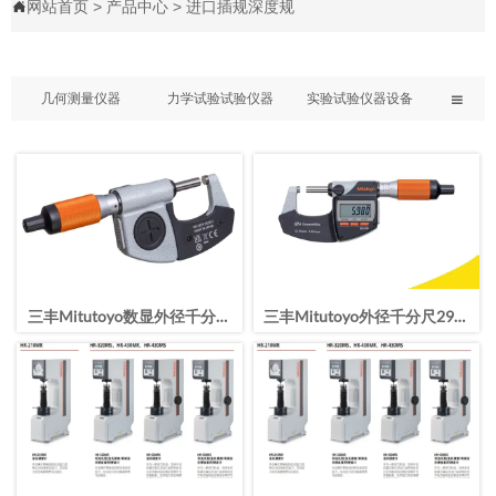
网站首页
>
产品中心
>
进口插规深度规

几何测量仪器
力学试验试验仪器
实验试验仪器设备

三丰Mitutoyo数显外径千分尺
三丰Mitutoyo外径千分尺293-
293-141-40/25-50mm
140-40高精度测量0-25mm