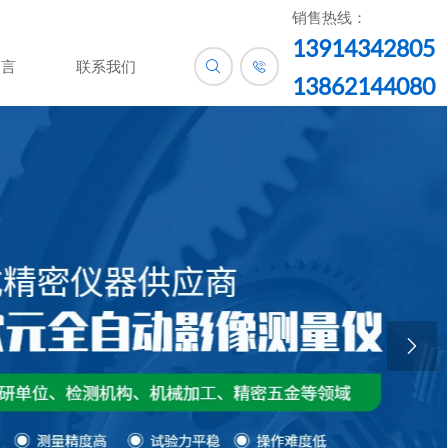
销售热线：
13914342805
留言
联系我们


13862144080
