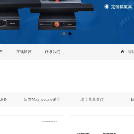
章
在线留言
联系我们
网

设备
日本Magnescale磁尺
瑞士量具量仪