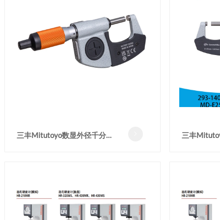
三丰Mitutoyo数显外径千分尺
三丰Mitut

293-141-40/25-50mm
140-40高