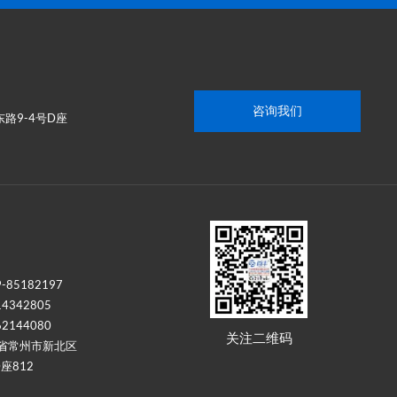
咨询我们
路9-4号D座
85182197
4342805
2144080
关注二维码
省常州市新北区
座812