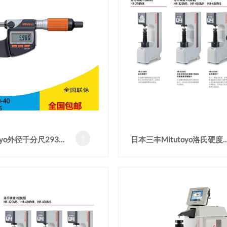
oyo外径千分尺293-
日本三丰Mitutoyo洛氏硬度

精度测量0-25mm
HR-430MS洛氏硬度试验机